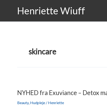
Gå
Henriette Wiuff
til
indholdet
skincare
NYHED
fra
NYHED fra Exuviance – Detox ma
Exuviance
–
Beauty
,
Hudpleje
/
Henriette
Detox