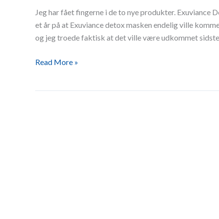
maske
Jeg har fået fingerne i de to nye produkter. Exuviance D
og
et år på at Exuviance detox masken endelig ville komme
Anti-
og jeg troede faktisk at det ville være udkommet sidste
Pollution
essence
Read More »