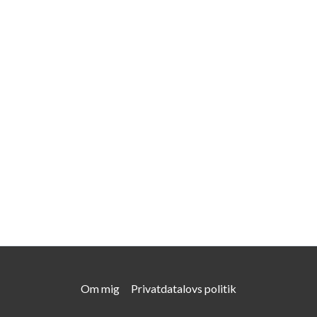
Om mig
Privatdatalovs politik