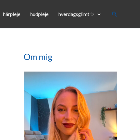
Søg
hårpleje
hudpleje
hverdagsglimt ✨
Om mig