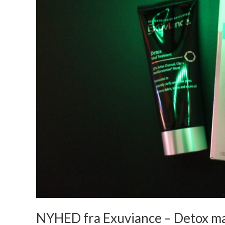
maske
og
Anti-
Pollution
essence
NYHED fra Exuviance – Detox ma