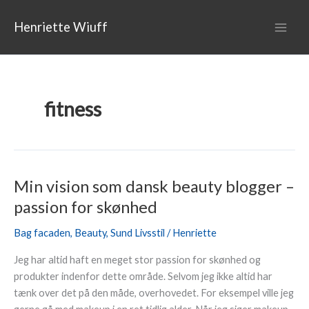
Gå
Main
til
Henriette Wiuff
Men
indholdet
fitness
Min vision som dansk beauty blogger –
Min
vision
passion for skønhed
som
Bag facaden
,
Beauty
,
Sund Livsstil
/
Henriette
dansk
beauty
Jeg har altid haft en meget stor passion for skønhed og
blogger
produkter indenfor dette område. Selvom jeg ikke altid har
–
tænk over det på den måde, overhovedet. For eksempel ville jeg
passion