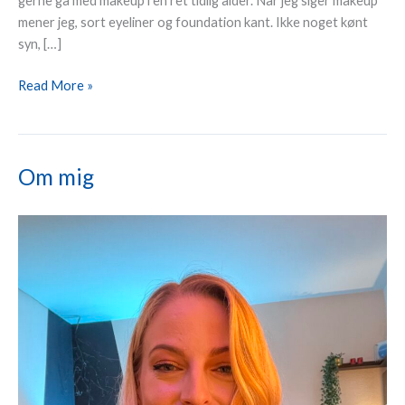
gerne gå med makeup i en ret tidlig alder. Når jeg siger makeup
for
mener jeg, sort eyeliner og foundation kant. Ikke noget kønt
skønhed
syn, […]
Read More »
Om mig