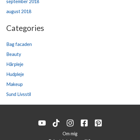
september 2018
august 2018
Categories
Bag facaden
Beauty
Hårpleje
Hudpleje
Makeup
Sund Livsstil
Om mig